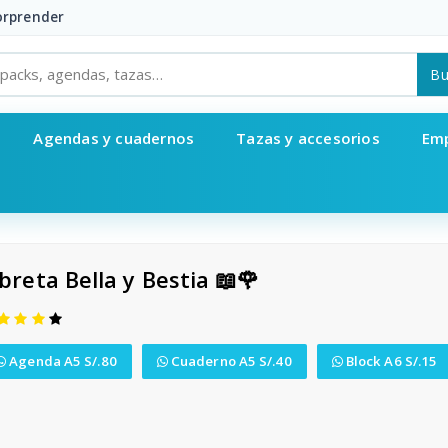
sorprender
Bu
Agendas y cuadernos
Tazas y accesorios
Em
ibreta Bella y Bestia 📖🌹
Agenda A5 S/.80
Cuaderno A5 S/.40
Block A6 S/.15