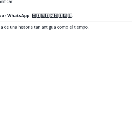
nificar.
 por WhatsApp
: 9️⃣8️⃣8️⃣4️⃣7️⃣9️⃣8️⃣3️⃣3️⃣.
ia de una historia tan antigua como el tiempo.