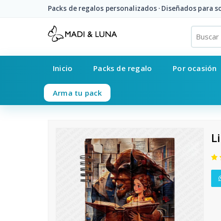
Packs de regalos personalizados · Diseñados para 
Inicio
Packs de regalo
Por ocasión
Arma tu pack
L