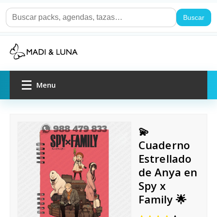
Buscar
Menu
Inicio
💫
Packs de regalo
Cuaderno
Estrellado
Por ocasión
de Anya en
Spy x
Agendas y cuadernos
Family 🌟