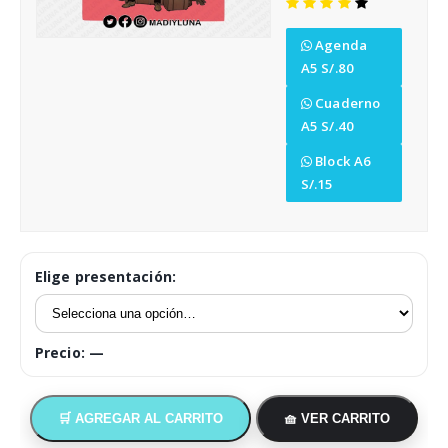
Tazas y accesorios
Agenda
Empresas
A5 S/.80
Cuaderno
Cómo comprar
A5 S/.40
Block A6
Opiniones
S/.15
Arma tu pack
Elige presentación:
Precio:
—
🛒 AGREGAR AL CARRITO
🧺 VER CARRITO