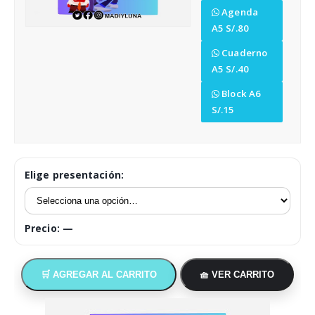
Tazas y accesorios
Agenda
A5 S/.80
Empresas
Cuaderno
A5 S/.40
Cómo comprar
Block A6
S/.15
Opiniones
Arma tu pack
Elige presentación:
Precio:
—
🛒 AGREGAR AL CARRITO
🧺 VER CARRITO