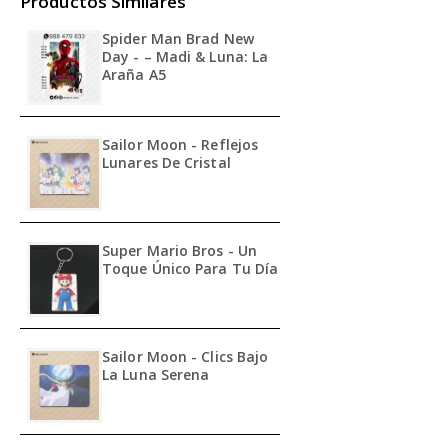
Productos Similares
Spider Man Brad New
Day - – Madi & Luna: La
Araña A5
Sailor Moon - Reflejos
Lunares De Cristal
Super Mario Bros - Un
Toque Único Para Tu Día
Sailor Moon - Clics Bajo
La Luna Serena