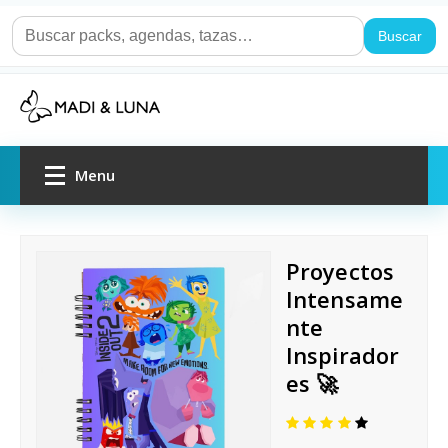
Buscar
Menu
Inicio
Proyectos
Packs de regalo
Intensame
nte
Por ocasión
Inspirador
es 🚀
Agendas y cuadernos