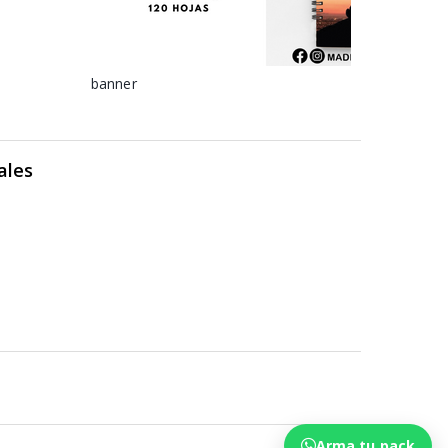
banner
ales
Arma tu pack