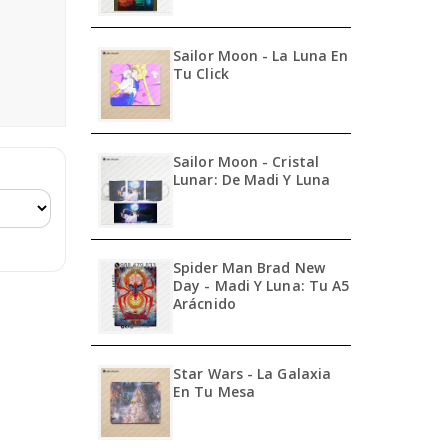
Sailor Moon - La Luna En
Tu Click
Sailor Moon - Cristal
Lunar: De Madi Y Luna
Spider Man Brad New
Day - Madi Y Luna: Tu A5
Arácnido
Star Wars - La Galaxia
En Tu Mesa