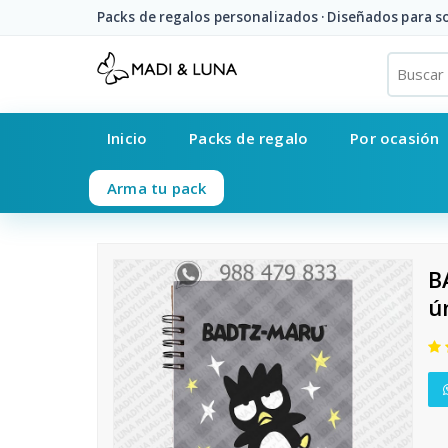
Packs de regalos personalizados · Diseñados para 
Inicio
Packs de regalo
Por ocasión
Arma tu pack
B
ú