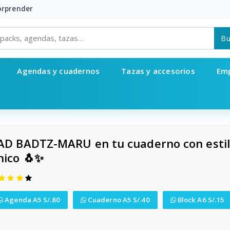
sorprender
Bu
Agendas y cuadernos
Tazas y accesorios
Em
AD BADTZ-MARU en tu cuaderno con esti
nico 🐧✨
Agenda A5 S/.80
Cuaderno A5 S/.40
Block A6 S/.15