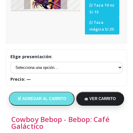
Tazas y accesorios
Taza 10 oz
S/.15
Empresas
Taza
mágica S/.25
Cómo comprar
Opiniones
Elige presentación:
Arma tu pack
Precio:
—
🛒 AGREGAR AL CARRITO
🧺 VER CARRITO
Cowboy Bebop - Bebop: Café
Galáctico