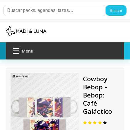
Buscar
Menu
Inicio
Cowboy
Packs de regalo
Bebop -
Bebop:
Por ocasión
Café
Galáctico
Agendas y cuadernos