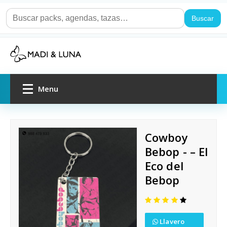
Buscar
Menu
Inicio
Cowboy
Packs de regalo
Bebop - – El
Eco del
Por ocasión
Bebop
Agendas y cuadernos
Llavero