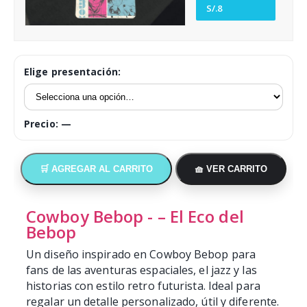
Tazas y accesorios
S/.8
Empresas
Elige presentación:
Cómo comprar
Opiniones
Precio:
—
Arma tu pack
🛒 AGREGAR AL CARRITO
🧺 VER CARRITO
Cowboy Bebop - – El Eco del
Bebop
Un diseño inspirado en Cowboy Bebop para
fans de las aventuras espaciales, el jazz y las
historias con estilo retro futurista. Ideal para
regalar un detalle personalizado, útil y diferente.