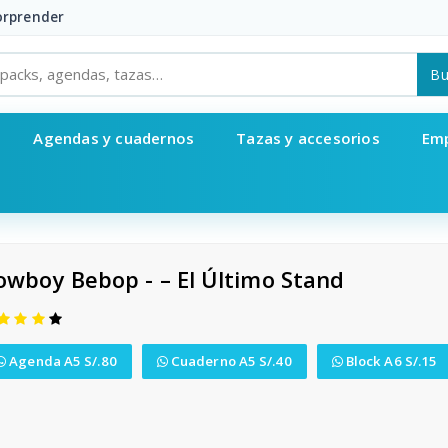
sorprender
Bu
Agendas y cuadernos
Tazas y accesorios
Em
owboy Bebop - – El Último Stand
Agenda A5 S/.80
Cuaderno A5 S/.40
Block A6 S/.15