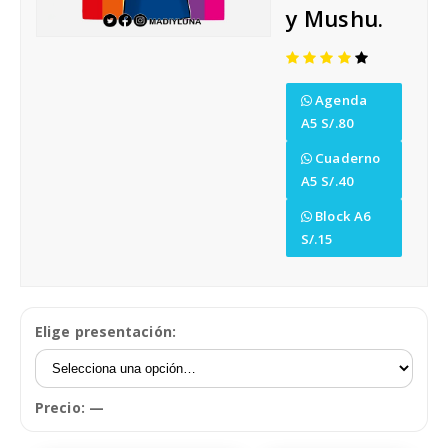
y Mushu.
Agenda
A5 S/.80
Cuaderno
A5 S/.40
Block A6
S/.15
Elige presentación:
Precio:
—