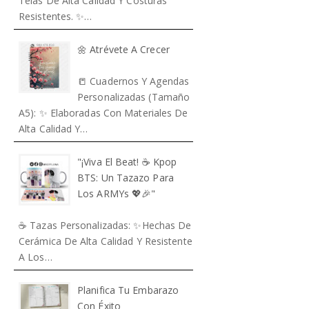
Telas De Alta Calidad Y Costuras
Resistentes. ✨…
🌼 Atrévete A Crecer
📒 Cuadernos Y Agendas
Personalizadas (Tamaño
A5): ✨ Elaboradas Con Materiales De
Alta Calidad Y…
"¡Viva El Beat! ☕️ Kpop
BTS: Un Tazazo Para
Los ARMYs 💖🎉"
☕ Tazas Personalizadas: ✨Hechas De
Cerámica De Alta Calidad Y Resistente
A Los…
Planifica Tu Embarazo
Con Éxito