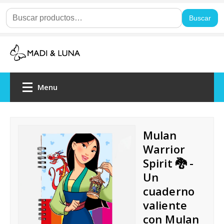
Buscar
Menu
Home
Nosotros
Agendas
Cuadernos
Mulan
Blocks
Mousepads
Taza Normal
Warrior
Spirit 🐉 -
Taza mágica
Delivery
Opiniones
Un
cuaderno
valiente
con Mulan