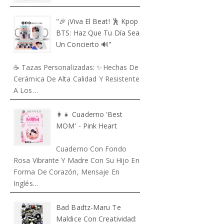
"🎉 ¡Viva El Beat! 🕺️ Kpop
BTS: Haz Que Tu Día Sea
Un Concierto 🔊"
☕ Tazas Personalizadas: ✨Hechas De
Cerámica De Alta Calidad Y Resistente
A Los…
👩‍👧 Cuaderno 'Best
MOM' - Pink Heart
Cuaderno Con Fondo
Rosa Vibrante Y Madre Con Su Hijo En
Forma De Corazón, Mensaje En
Inglés…
Bad Badtz-Maru Te
Maldice Con Creatividad: